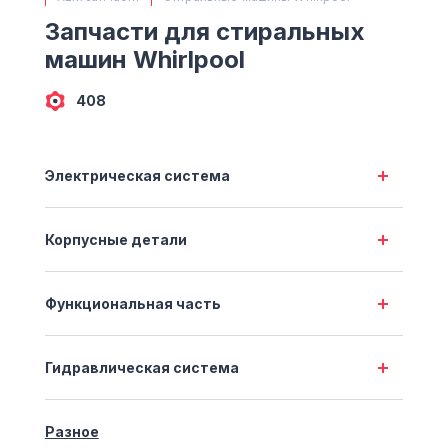
(063) 527 27 00
Запчасти для стиральных
(044) 332 76 42
машин Whirlpool
КАРТА
408
Электрическая система
Корпусные детали
Функциональная часть
Гидравлическая система
Разное