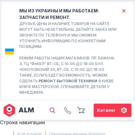
МЫ ИЗ УКРАИНЫ И МЫ РАБОТАЕМ:
ЗАПЧАСТИ И РЕМОНТ.
КИЕВ
БОРИСПОЛЬ
ДРУЗЬЯ, ЦЕНЫ И НАЛИЧИЕ ТОВАРОВ НА САЙТЕ
МОГУТ БЫТЬ НЕАКТУАЛЬНЫ. ДЕЛАЙТЕ ЗАКАЗ ИЛИ
ЗВОНИТЕ ПО ТЕЛЕФОНУ И МЫ СМОЖЕМ
Вт.- Сб.
УТОЧНИТЬ ИНФОРМАЦИЮ ПО КОНКРЕТНЫМ
ПОЗИЦИЯМ.
10:00 - 18:00
Вс-Пн. Выходной
РЕЖИМ РАБОТЫ НАШИХ МАГАЗИНОВ: ПР. БАЖАНА
3, ТЦ "ФАКЕЛ" ВТ-СБ, С 10-00 ДО 18-00 БУЛ.
Соломенский район - ВТ-
ЧОКОЛОВСКИЙ 30, ВТ-СБ. С 10-00 ДО 18-00
СБ. с 10-00 до 18-00
ТАКЖЕ, ЕСЛИ БУДЕТ ВОЗМОЖНОСТЬ, МОЖЕМ
СДЕЛАТЬ
РЕМОНТ БЫТОВОЙ ТЕХНИКИ
В КИЕВЕ
(098) 672 76 42
ИЛИ В МАСТЕРСКОЙ. СПРАШИВАЙТЕ ДЕТАЛИ У
(063) 722 37 14
МЕНЕДЖЕРА.
(044) 223 32 81
КАРТА
Каталог
М. ХАРЬКОВСКАЯ - ВТ-СБ, С
Строка навигации
10-00 ДО 18-00
(067) 385 27 70
ALM запчасти
Стиральные машины Whirlpool