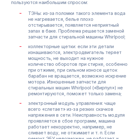
пользуются наибольшим спросом:
ТЭНы: из-за поломки такого элемента вода
не нагревается, белье плохо
отстирывается, появляется неприятный
запах в баке. Проблема решается заменой
запчасти для стиральной машины Whirlpool;
коллекторные щетки: если эти детали
изнашиваются, электродвигатель теряет
мощность, не выходит на нужное
количество оборотов при стирке, особенно
при отжиме, при сильном износе щеток
барабан не вращается, возможно искрение
мотора. Изношенные запчасти для
стиральных машин Whirlpool («Вирпул») не
ремонтируются, поможет только замена;
электронный модуль управления: чаще
всего «слетает» из-за резких скачков
напряжения в сети. Неисправность модуля
проявляется в сбое программ, машина
работает некорректно, например, не
сливает воду, не отжимает и т. п. Если
ремонт ЭБУ невозможен, не работает и